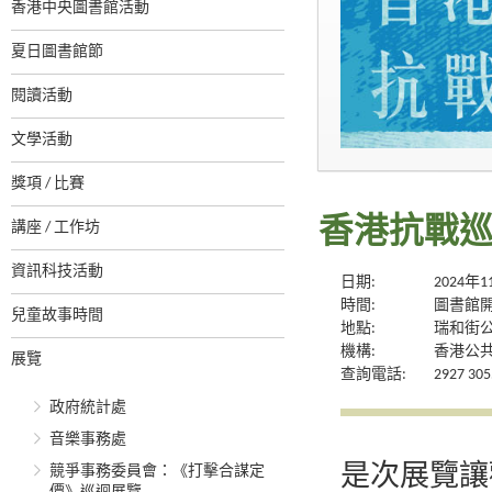
香港中央圖書館活動
夏日圖書館節
閱讀活動
文學活動
獎項 / 比賽
香港抗戰
講座 / 工作坊
資訊科技活動
日期:
2024年
時間:
圖書館
兒童故事時間
地點:
瑞和街
機構:
香港公
展覽
查詢電話:
2927 305
政府統計處
音樂事務處
是次展覽讓
競爭事務委員會：《打擊合謀定