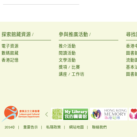
探索館藏資源 /
參與推廣活動 /
尋找
電子資源
推介活動
香港
數碼館藏
閱讀活動
圖書
香港記憶
文學活動
流動
獎項 / 比賽
基本
講座 / 工作坊
圖書
2014© |
重要告示
|
私隱政策
|
網站地圖
|
聯絡我們