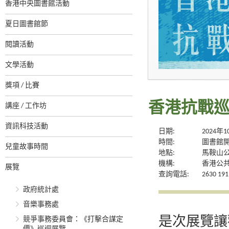
香港中央圖書館活動
夏日圖書館節
閱讀活動
文學活動
獎項 / 比賽
香港抗戰
講座 / 工作坊
資訊科技活動
日期:
2024年
時間:
圖書館
兒童故事時間
地點:
馬鞍山
機構:
香港公
展覽
查詢電話:
2630 191
政府統計處
音樂事務處
是次展覽讓
競爭事務委員會：《打擊合謀定