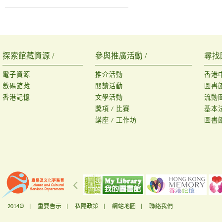
探索館藏資源 /
參與推廣活動 /
尋找
電子資源
推介活動
香港
數碼館藏
閱讀活動
圖書
香港記憶
文學活動
流動
獎項 / 比賽
基本
講座 / 工作坊
圖書
2014© |
重要告示
|
私隱政策
|
網站地圖
|
聯絡我們