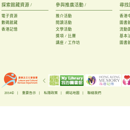
探索館藏資源 /
參與推廣活動 /
尋找
電子資源
推介活動
香港
數碼館藏
閱讀活動
圖書
香港記憶
文學活動
流動
獎項 / 比賽
基本
講座 / 工作坊
圖書
2014© |
重要告示
|
私隱政策
|
網站地圖
|
聯絡我們