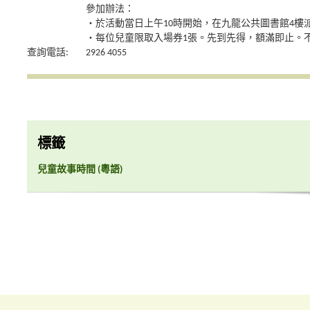
參加辦法：
‧於活動當日上午10時開始，在九龍公共圖書館4樓
‧每位兒童限取入場券1張。先到先得，額滿即止。
查詢電話:
2926 4055
標籤
兒童故事時間 (粵語)