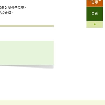
設施
派發入場券予兒童。
不設候補。
頁首