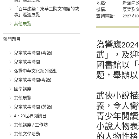
價》巡迴展覽
地點:
新蒲崗
「百年建築：東華三院文物館的故
機構:
康樂及
事」巡迴展覽
查詢電話:
2927 610
其他展覽
熱門題目
為響應20
兒童故事時間 (粵語)
武」，及迎
兒童故事時間
圖書館以「
弘揚中華文化系列活動
題，舉辦以
兒童故事時間(粵語)
國學講座
武俠小說描
其他展覽
義，令人嚮
兒童故事時間 (英語)
青少年閱讀
4．23世界閱讀日
其他講座 / 工作坊
小說人物表
其他文學活動
的人物性格