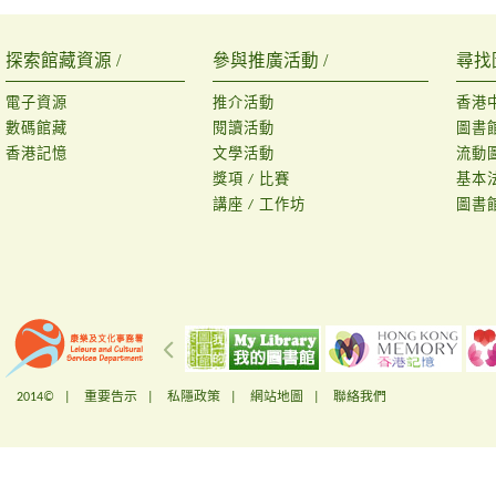
探索館藏資源 /
參與推廣活動 /
尋找
電子資源
推介活動
香港
數碼館藏
閱讀活動
圖書
香港記憶
文學活動
流動
獎項 / 比賽
基本
講座 / 工作坊
圖書
2014© |
重要告示
|
私隱政策
|
網站地圖
|
聯絡我們