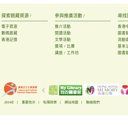
探索館藏資源 /
參與推廣活動 /
尋找
電子資源
推介活動
香港
數碼館藏
閱讀活動
圖書
香港記憶
文學活動
流動
獎項 / 比賽
基本
講座 / 工作坊
圖書
2014© |
重要告示
|
私隱政策
|
網站地圖
|
聯絡我們