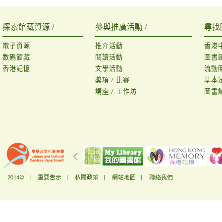
探索館藏資源 /
參與推廣活動 /
尋找
電子資源
推介活動
香港
數碼館藏
閱讀活動
圖書
香港記憶
文學活動
流動
獎項 / 比賽
基本
講座 / 工作坊
圖書
2014© |
重要告示
|
私隱政策
|
網站地圖
|
聯絡我們