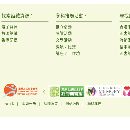
探索館藏資源 /
參與推廣活動 /
尋找
電子資源
推介活動
香港
數碼館藏
閱讀活動
圖書
香港記憶
文學活動
流動
獎項 / 比賽
基本
講座 / 工作坊
圖書
2014© |
重要告示
|
私隱政策
|
網站地圖
|
聯絡我們