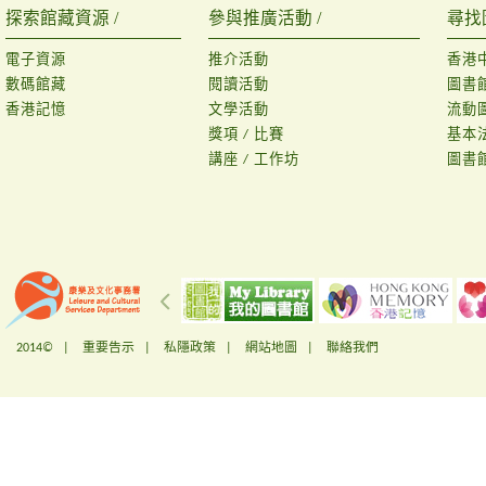
探索館藏資源 /
參與推廣活動 /
尋找
電子資源
推介活動
香港
數碼館藏
閱讀活動
圖書
香港記憶
文學活動
流動
獎項 / 比賽
基本
講座 / 工作坊
圖書
2014© |
重要告示
|
私隱政策
|
網站地圖
|
聯絡我們