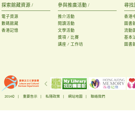
探索館藏資源 /
參與推廣活動 /
尋找
電子資源
推介活動
香港
數碼館藏
閱讀活動
圖書
香港記憶
文學活動
流動
獎項 / 比賽
基本
講座 / 工作坊
圖書
2014© |
重要告示
|
私隱政策
|
網站地圖
|
聯絡我們