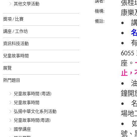
講者:
張桂
其他文學活動
機構:
康樂
獎項 / 比賽
備註:
• 
講座 / 工作坊
•
• 
資訊科技活動
60
兒童故事時間
座。
展覽
止，
熱門題目
• 
鐘開
兒童故事時間 (粵語)
兒童故事時間
• 
弘揚中華文化系列活動
場地
兒童故事時間(粵語)
• 
國學講座
號、