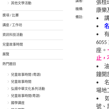
講者:
張桂
其他文學活動
機構:
康樂
獎項 / 比賽
備註:
• 
講座 / 工作坊
•
• 
資訊科技活動
60
兒童故事時間
座。
展覽
止，
熱門題目
• 
鐘開
兒童故事時間 (粵語)
兒童故事時間
• 
弘揚中華文化系列活動
場地
兒童故事時間(粵語)
• 
國學講座
號、