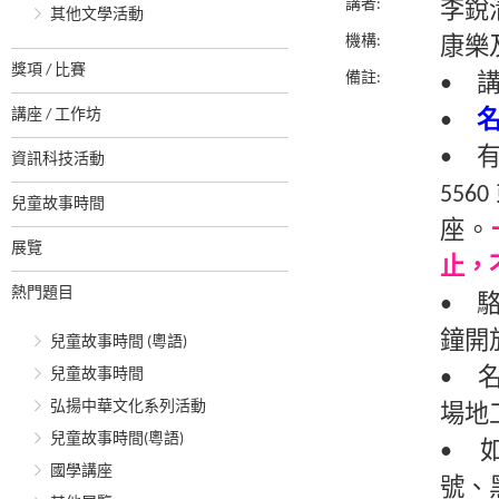
講者:
李銳
其他文學活動
機構:
康樂
獎項 / 比賽
備註:
• 
講座 / 工作坊
•
• 
資訊科技活動
55
兒童故事時間
座。
展覽
止，
熱門題目
• 
鐘開
兒童故事時間 (粵語)
兒童故事時間
• 
弘揚中華文化系列活動
場地
兒童故事時間(粵語)
• 
國學講座
號、