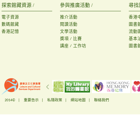
探索館藏資源 /
參與推廣活動 /
尋找
電子資源
推介活動
香港
數碼館藏
閱讀活動
圖書
香港記憶
文學活動
流動
獎項 / 比賽
基本
講座 / 工作坊
圖書
2014© |
重要告示
|
私隱政策
|
網站地圖
|
聯絡我們