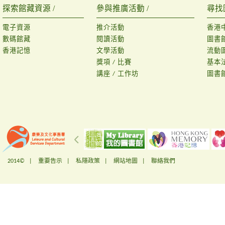
探索館藏資源 /
參與推廣活動 /
尋找
電子資源
推介活動
香港
數碼館藏
閱讀活動
圖書
香港記憶
文學活動
流動
獎項 / 比賽
基本
講座 / 工作坊
圖書
2014© |
重要告示
|
私隱政策
|
網站地圖
|
聯絡我們