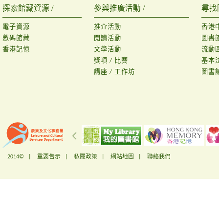
探索館藏資源 /
參與推廣活動 /
尋找
電子資源
推介活動
香港
數碼館藏
閱讀活動
圖書
香港記憶
文學活動
流動
獎項 / 比賽
基本
講座 / 工作坊
圖書
2014© |
重要告示
|
私隱政策
|
網站地圖
|
聯絡我們