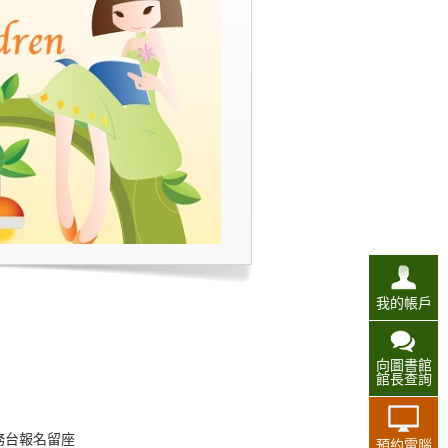
我的帳戶
向圖書館
館長查詢
務台報名留座
預約電腦