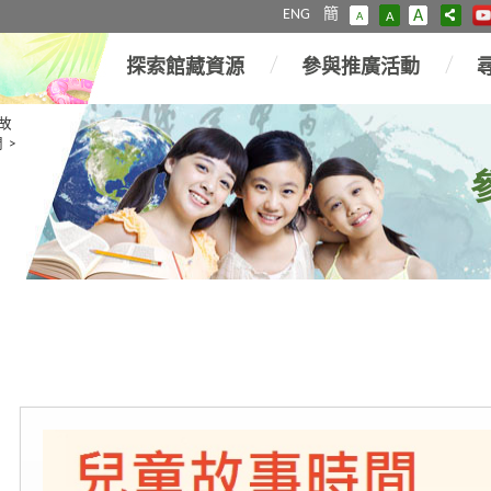
ENG
簡
A
A
A
探索館藏資源
參與推廣活動
故
間
>