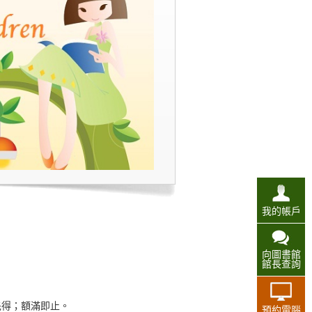
我的帳戶
向圖書館
館長查詢
先得；額滿即止。
預約電腦