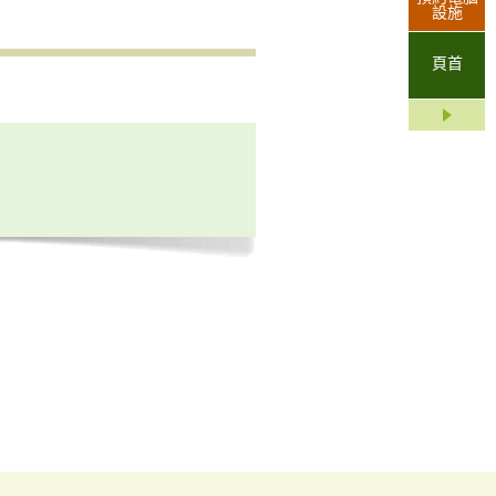
設施
頁首