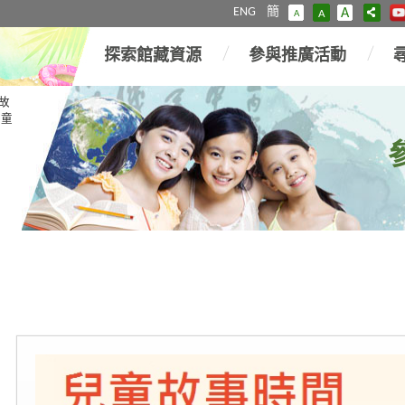
ENG
簡
A
A
A
探索館藏資源
參與推廣活動
故
兒童