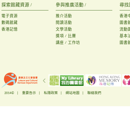
探索館藏資源 /
參與推廣活動 /
尋找
電子資源
推介活動
香港
數碼館藏
閱讀活動
圖書
香港記憶
文學活動
流動
獎項 / 比賽
基本
講座 / 工作坊
圖書
2014© |
重要告示
|
私隱政策
|
網站地圖
|
聯絡我們