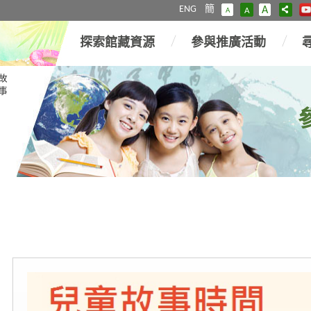
ENG
簡
A
A
A
探索館藏資源
參與推廣活動
故
事