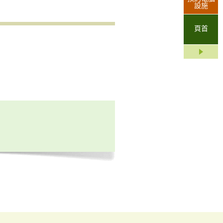
設施
頁首