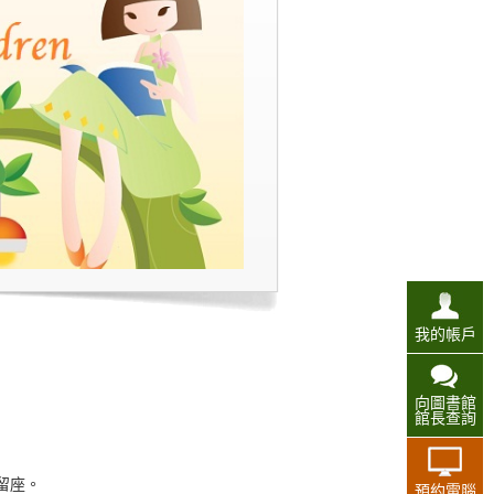
我的帳戶
向圖書館
館長查詢
留座。
預約電腦