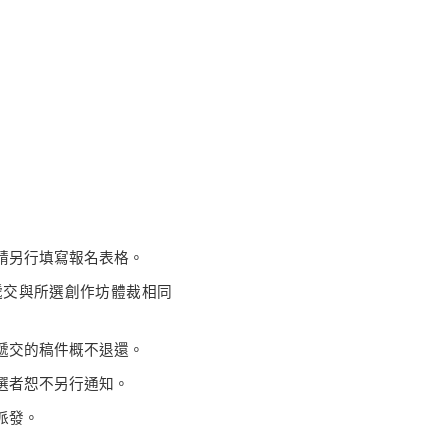
請另行填寫報名表格。
遞交與所選創作坊體裁相同
遞交的稿件概不退還。
選者恕不另行通知。
派發。