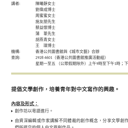
講者:
陳曦靜女士
劉偉成博士
周蜜蜜女士
施友朋先生
蔡益懷博士
蒲 葦先生
胡燕青女士
王 璞博士
機構:
香港公共圖書館與《城市文藝》合辦
查詢:
2928 4601（香港公共圖書館推廣活動組）
星期一至五 （公眾假期除外）上午9時至下午1時；下
提倡文學創作，培養青年對中文寫作的興趣。
內容及形式：
創作坊以粵語進行。
由資深編輯或作家講解不同體裁的創作概念，分享文學創
們所提交的個人中文原創作品。