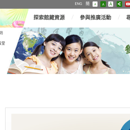
ENG
簡
A
A
A
探索館藏資源
參與推廣活動
坊
殿堂