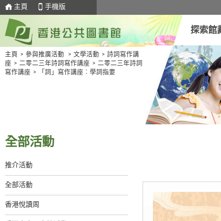
主頁
手機版
探索館
主頁
>
參與推廣活動
>
文學活動
>
詩詞寫作講
座
>
二零二三年詩詞寫作講座
>
二零二三年詩詞
寫作講座
>
「詞」寫作講座︰學詞指要
全部活動
推介活動
全部活動
香港悅讀周