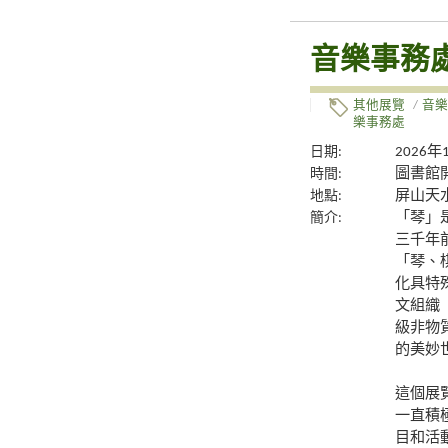
音樂事務
其他展覽
/
音樂
樂事務處
日期:
2026年
時間:
圖書館
地點:
屏山天
簡介:
「琴」
三千年
「琴、
化具特
文組織
級非物
的美妙
這個展
一直積
目和活