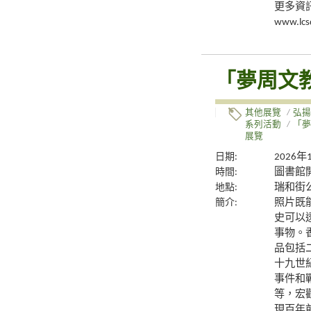
更多資
www.lcs
「夢周文
其他展覽
/
弘揚
系列活動
/
「夢
展覽
日期:
2026年
時間:
圖書館
地點:
瑞和街
簡介:
照片既
史可以
事物。
品包括
十九世
事件和
等，宏
現百年