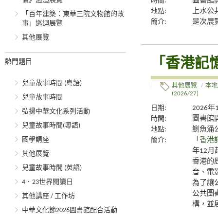
價》巡迴展覽
時間:
圖書館
地點:
上水公
「百年建築：東華三院文物館的故
簡介:
是次展
事」巡迴展覽
其他展覽
「香港記
熱門題目
兒童故事時間 (粵語)
其他展覽
/
本地
(2026/27)
兒童故事時間
日期:
2026年
弘揚中華文化系列活動
時間:
圖書館
兒童故事時間(粵語)
地點:
鰂魚涌
國學講座
簡介:
「香港
年12
其他展覽
香港的
兒童故事時間 (英語)
音、電
4．23世界閱讀日
為了讓
公共圖
其他講座 / 工作坊
構，並
中華文化節2026圖書館配合活動