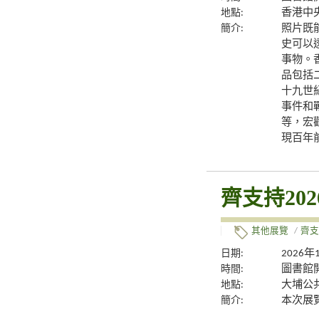
地點:
香港中央
簡介:
照片既
史可以
事物。
品包括
十九世
事件和
等，宏
現百年
齊支持20
其他展覽
/
齊支
日期:
2026年
時間:
圖書館
地點:
大埔公
簡介:
本次展