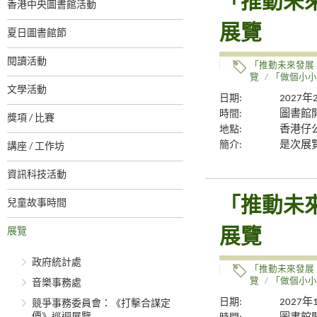
「推動未
香港中央圖書館活動
展覽
夏日圖書館節
閱讀活動
「推動未來發展
覽
/
「做個小小
文學活動
日期:
2027
時間:
圖書館
獎項 / 比賽
地點:
香港仔
簡介:
是次展
講座 / 工作坊
資訊科技活動
「推動未
兒童故事時間
展覽
展覽
政府統計處
「推動未來發展
覽
/
「做個小小
音樂事務處
日期:
2027年
競爭事務委員會：《打擊合謀定