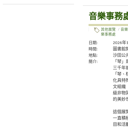
音樂事務
其他展覽
/
音樂
樂事務處
日期:
2026年
時間:
圖書館
地點:
沙田公
簡介:
「琴」
三千年
「琴、
化具特
文組織
級非物
的美妙
這個展
一直積
目和活