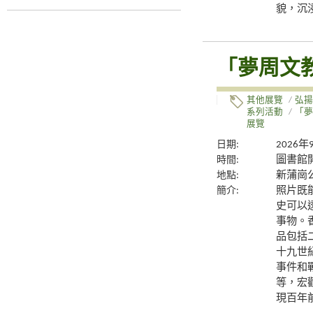
貌，沉
「夢周文
其他展覽
/
弘揚
系列活動
/
「夢
展覽
日期:
2026
時間:
圖書館
地點:
新蒲崗
簡介:
照片既
史可以
事物。
品包括
十九世
事件和
等，宏
現百年