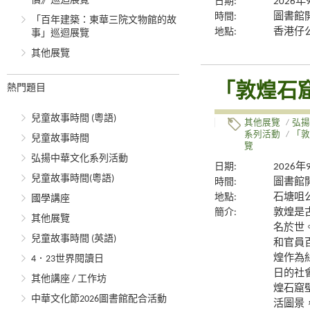
價》巡迴展覽
日期:
2026
時間:
圖書館
「百年建築：東華三院文物館的故
地點:
香港仔
事」巡迴展覽
其他展覽
「敦煌石
熱門題目
兒童故事時間 (粵語)
其他展覽
/
弘揚
系列活動
/
「敦
兒童故事時間
覽
弘揚中華文化系列活動
日期:
2026
兒童故事時間(粵語)
時間:
圖書館
地點:
石塘咀
國學講座
簡介:
敦煌是
其他展覽
名於世
兒童故事時間 (英語)
和官員
煌作為
4．23世界閱讀日
日的社
其他講座 / 工作坊
煌石窟
中華文化節2026圖書館配合活動
活圖景