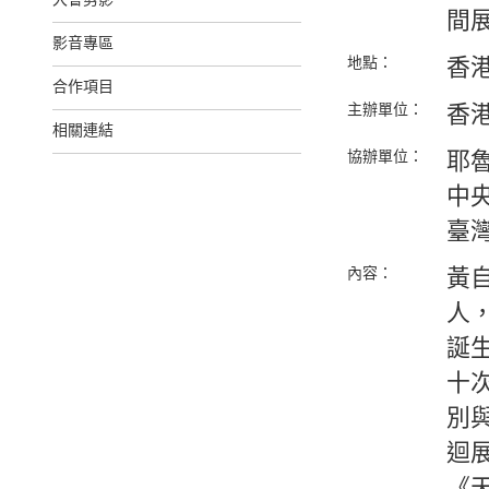
大會剪影
間
影音專區
地點：
香
合作項目
主辦單位：
香
相關連結
協辦單位：
耶
中
臺
內容：
黃自
人
誕
十
別
迴