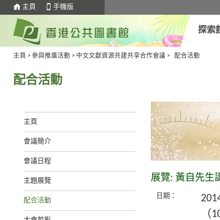
主頁
手機版
探索
主頁
>
參與推廣活動
>
中文文獻資源共建共享合作會議
>
配合活動
配合活動
主頁
會議簡介
會議日程
展覽: 黃自先生
主題展覽
日期：
20
配合活動
（