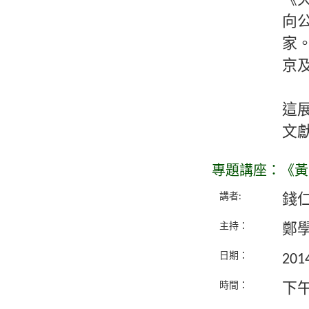
《
向
家
京
這
文
專題講座：《黃
講者:
錢
主持：
鄭
日期：
20
時間：
下午 