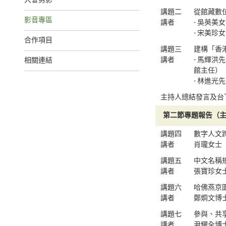
大會剪影
講題二
從館藏數
影音專區
講者
- 吳英
- 宋美
合作項目
講題三
建構「香
講者
- 馬輝
相關連結
館主任）
- 林進
主持人總結發言及台
第二節專題報告（
講題四
數字人文跨
講者
肖瓏女士
講題五
中文名稱
講者
張寶珍女
講題六
哈佛燕京
講者
鄭烱文博
講題七
參與、共
講者
尹耀全博