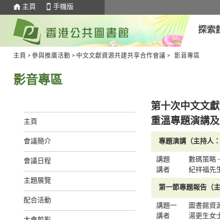
主頁
手機版
探索
主頁
>
參與推廣活動
>
中文文獻資源共建共享合作會議
>
影音專區
影音專區
第十次中文文獻
重溫專題演講及
主頁
會議簡介
專題演講（主持人
講題
數碼策略 
會議日程
講者
紀祥福先
主題展覽
第一節專題報告（
配合活動
講題一
圖書館資
講者
湯更生女