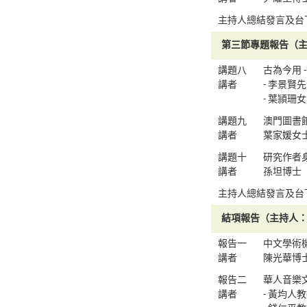
主持人總結發言及台
第三節專題報告（
講題八
古為今用 
講者
- 李景
- 葉頴
講題九
澳門圖書
講者
葉家媛女
講題十
研究作者
講者
孫坦博士
主持人總結發言及台
結項報告（主持人
報告一
中文學術
講者
陳光華博
報告二
華人音樂文
講者
- 黃均