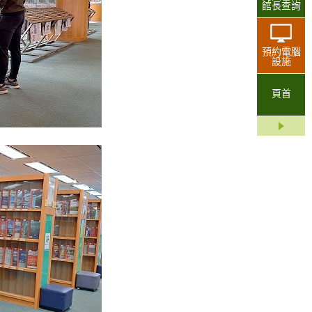
館長查詢
預約電腦
設施
頁首