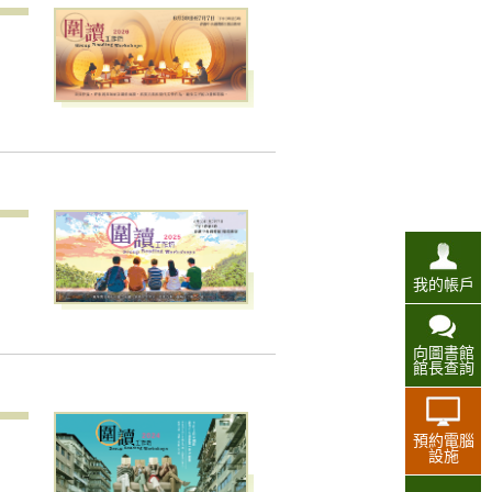
我的帳戶
向圖書館
館長查詢
預約電腦
設施