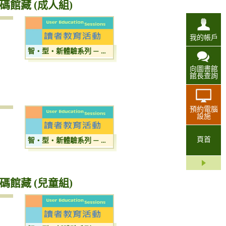
數碼館藏 (成人組)
我的帳戶
智‧型‧新體驗系列 — 自助服務 / e閱讀 / 數碼館藏 (成人組)
向圖書館
館長查詢
預約電腦
設施
頁首
智・型・新體驗系列 — 輕鬆使用自助服務
數碼館藏 (兒童組)