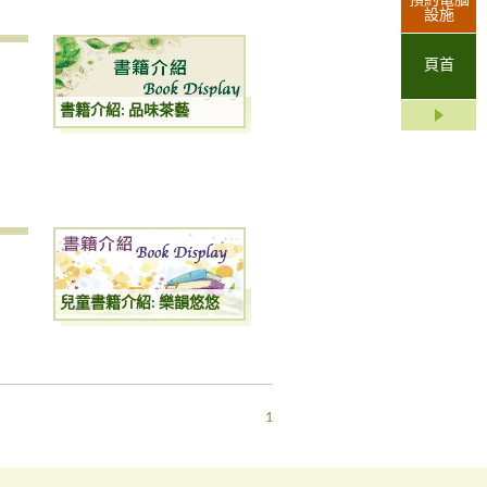
預約電腦
設施
頁首
書籍介紹: 品味茶藝
兒童書籍介紹: 樂韻悠悠
1