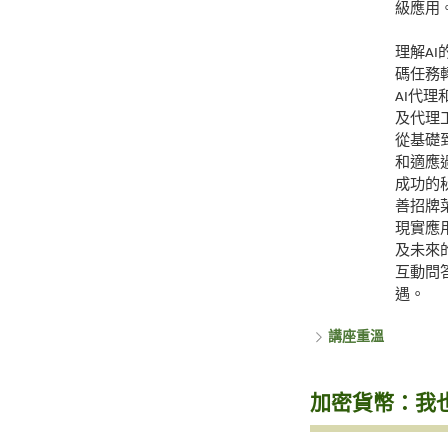
級應用
理解A
碼任務
AI代
及代理
從基礎
和適應
成功的
善招牌
現實應
及未來
互動問
遇。
講座重溫
加密貨幣：我