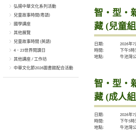
弘揚中華文化系列活動
智・型・新體
兒童故事時間(粵語)
藏 (兒童組
國學講座
其他展覽
兒童故事時間 (英語)
日期:
2026年
時間:
下午5時
4．23世界閱讀日
地點:
牛池灣
其他講座 / 工作坊
中華文化節2026圖書館配合活動
智・型・新體
藏 (成人組
日期:
2026年
時間:
下午5時
地點:
牛池灣