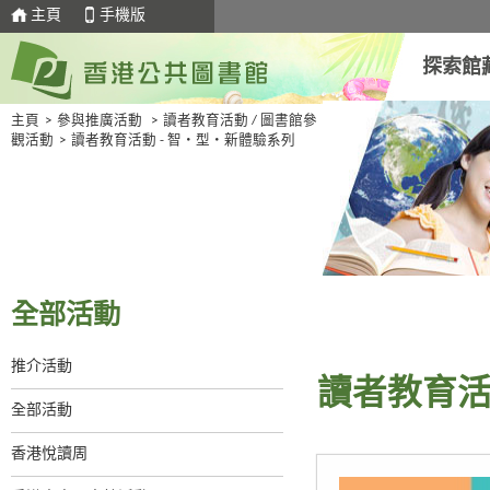
主頁
手機版
探索館
主頁
>
參與推廣活動
>
讀者教育活動 / 圖書館參
觀活動
>
讀者教育活動 - 智・型・新體驗系列
全部活動
推介活動
讀者教育活
全部活動
香港悅讀周