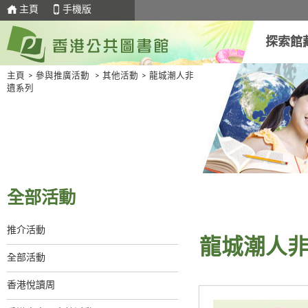
主頁
手機版
探索館
主頁
>
參與推廣活動
>
其他活動
>
龍城潮人非
遺系列
全部活動
推介活動
龍城潮人
全部活動
香港悅讀周