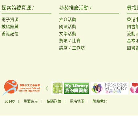
探索館藏資源 /
參與推廣活動 /
尋找
電子資源
推介活動
香港
數碼館藏
閱讀活動
圖書
香港記憶
文學活動
流動
獎項 / 比賽
基本
講座 / 工作坊
圖書
2014© |
重要告示
|
私隱政策
|
網站地圖
|
聯絡我們