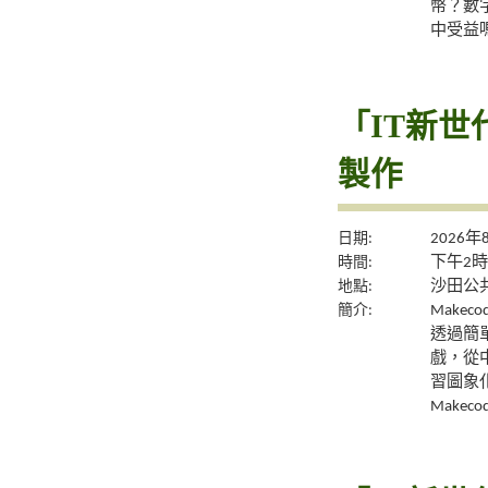
幣？數
中受益
「IT新世代
製作
日期:
2026年
時間:
下午2時
地點:
沙田公共
簡介:
Make
透過簡
戲，從
習圖象
Makec