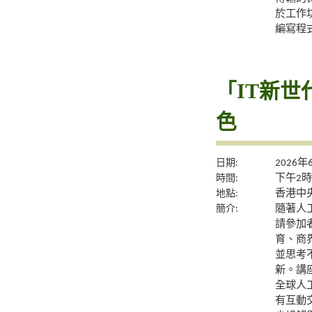
於工作坊
編寫程
「IT新世
色
日期:
2026年
時間:
下午2時
地點:
香港中央
簡介:
隨著人
請參加
育、商
並思考
新。講
全球人
有互動