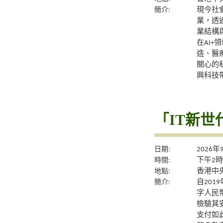
簡介:
現今社
業，透
業結構
在AI
造、醫
關心的
興科技
「IT新世
日期:
2026年
時間:
下午2時
地點:
香港中央
簡介:
自201
字人民
檢驗其
支付如