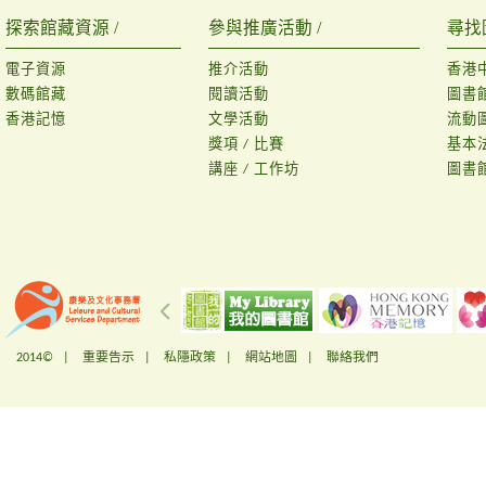
探索館藏資源 /
參與推廣活動 /
尋找
電子資源
推介活動
香港
數碼館藏
閱讀活動
圖書
香港記憶
文學活動
流動
獎項 / 比賽
基本
講座 / 工作坊
圖書
2014© |
重要告示
|
私隱政策
|
網站地圖
|
聯絡我們