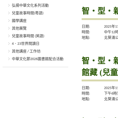
弘揚中華文化系列活動
智・型・
兒童故事時間(粵語)
國學講座
日期:
2025年
其他展覽
時間:
中午12
兒童故事時間 (英語)
地點:
北葵涌
4．23世界閱讀日
其他講座 / 工作坊
智‧型‧新體
中華文化節2026圖書館配合活動
館藏 (兒童
日期:
2025年
時間:
下午6時
地點:
北葵涌