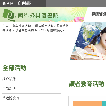
主頁
手機版
探索館
主頁
>
參與推廣活動
>
讀者教育活動 / 圖書館參
觀活動
>
讀者教育活動 智・型・新體驗系列 -
全部活動
推介活動
讀者教育活動 
全部活動
香港悅讀周