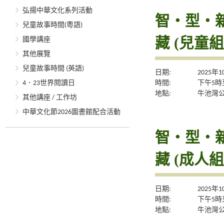
弘揚中華文化系列活動
智・型・新體
兒童故事時間(粵語)
藏 (兒童組
國學講座
其他展覽
兒童故事時間 (英語)
日期:
2025年
時間:
下午5時
4．23世界閱讀日
地點:
牛池灣
其他講座 / 工作坊
中華文化節2026圖書館配合活動
智・型・新體
藏 (成人組
日期:
2025年
時間:
下午5時
地點:
牛池灣