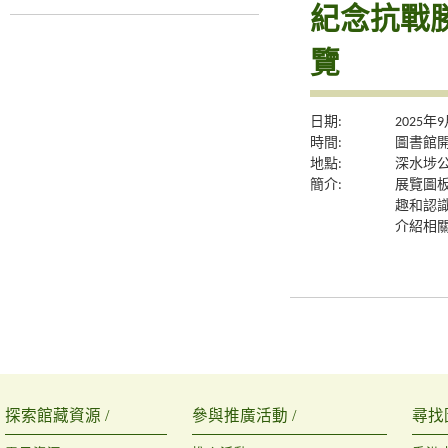
紀念抗戰
覽
日期:
2025年
時間:
圖書館
地點:
深水埗
簡介:
展覽圖
趣和認
介紹相
探索館藏資源 /
參與推廣活動 /
尋找