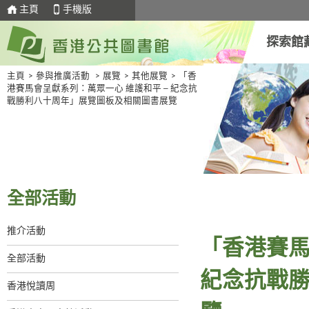
主頁
手機版
探索館
主頁
>
參與推廣活動
>
展覽
>
其他展覽
>
「香
港賽馬會呈獻系列：萬眾一心 維護和平 ─ 紀念抗
戰勝利八十周年」展覽圖板及相關圖書展覽
全部活動
推介活動
「香港賽馬
全部活動
紀念抗戰
香港悅讀周