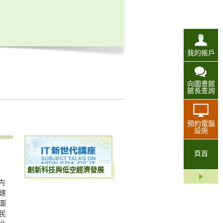
我的帳戶
向圖書館
館長查詢
預約電腦
設施
頁首
創新科技與低空經濟發展
内
速
圖
民