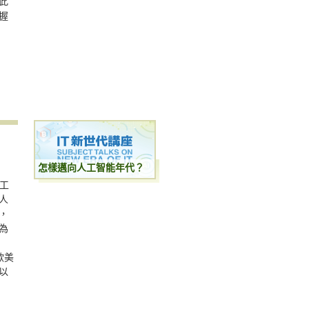
此
握
怎樣邁向人工智能年代？
人工
人
，
為
歐美
以