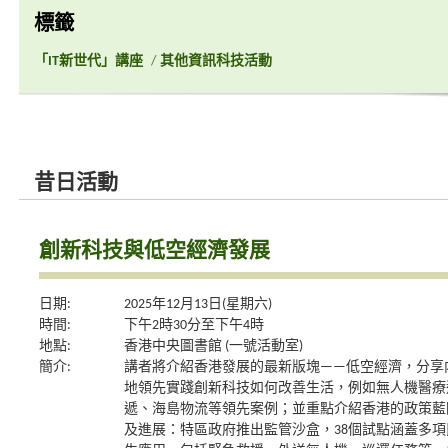
標籤
「IT新世代」講座
/
其他資訊科技活動
昔日活動
創新科技與低空經濟發展
日期:
2025年12月13日(星期六)
時間:
下午2時30分至下午4時
地點:
香港中央圖書館 (一號活動室)
簡介:
講者將介紹香港發展的最新版塊——低空經濟，分享
地領先實踐創新科技如何改善生活，例如無人機醫療
遞、海島物流等領先案例；並重點介紹香港的政策藍
及進展：特區政府推出監管沙盒，38個試點涵蓋多項