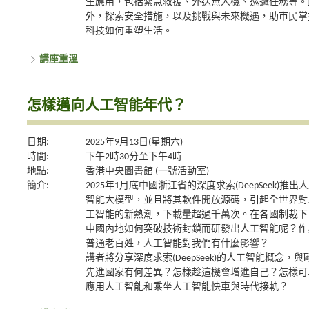
生應用，包括緊急救援、外送無人機、巡邏任務等。
外，探索安全措施，以及挑戰與未來機遇，助市民掌
科技如何重塑生活。
講座重溫
怎樣邁向人工智能年代？
日期:
2025年9月13日(星期六)
時間:
下午2時30分至下午4時
地點:
香港中央圖書館 (一號活動室)
簡介:
2025年1月底中國浙江省的深度求索(DeepSeek)推出
智能大模型，並且將其軟件開放源碼，引起全世界對
工智能的新熱潮，下載量超過千萬次。在各國制裁下
中國內地如何突破技術封鎖而研發出人工智能呢？作
普通老百姓，人工智能對我們有什麼影響？
講者將分享深度求索(DeepSeek)的人工智能概念，與
先進國家有何差異？怎樣趁這機會增進自己？怎樣可
應用人工智能和乘坐人工智能快車與時代接軌？