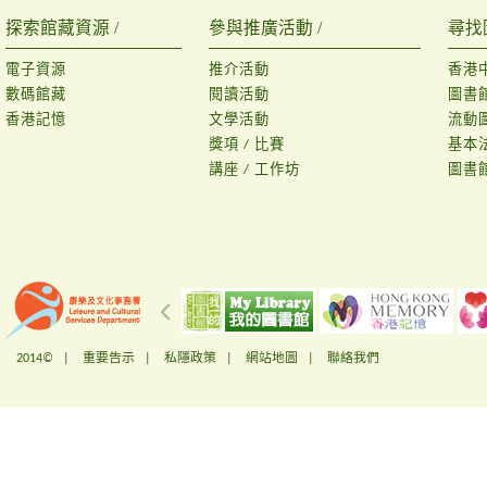
探索館藏資源 /
參與推廣活動 /
尋找
電子資源
推介活動
香港
數碼館藏
閱讀活動
圖書
香港記憶
文學活動
流動
獎項 / 比賽
基本
講座 / 工作坊
圖書
2014© |
重要告示
|
私隱政策
|
網站地圖
|
聯絡我們