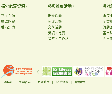
探索館藏資源 /
參與推廣活動 /
尋找
電子資源
推介活動
香港
數碼館藏
閱讀活動
圖書
香港記憶
文學活動
流動
獎項 / 比賽
基本
講座 / 工作坊
圖書
2014© |
重要告示
|
私隱政策
|
網站地圖
|
聯絡我們