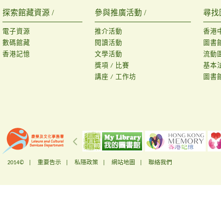
探索館藏資源 /
參與推廣活動 /
尋找
電子資源
推介活動
香港
數碼館藏
閱讀活動
圖書
香港記憶
文學活動
流動
獎項 / 比賽
基本
講座 / 工作坊
圖書
2014© |
重要告示
|
私隱政策
|
網站地圖
|
聯絡我們