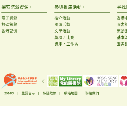
探索館藏資源 /
參與推廣活動 /
尋找
電子資源
推介活動
香港
數碼館藏
閱讀活動
圖書
香港記憶
文學活動
流動
獎項 / 比賽
基本
講座 / 工作坊
圖書
2014© |
重要告示
|
私隱政策
|
網站地圖
|
聯絡我們