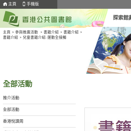
主頁
手機版
探索館
主頁
>
參與推廣活動
>
書籍介紹
>
書籍介紹
>
書籍介紹
>
兒童書籍介紹: 運動全接觸
全部活動
推介活動
全部活動
香港悅讀周