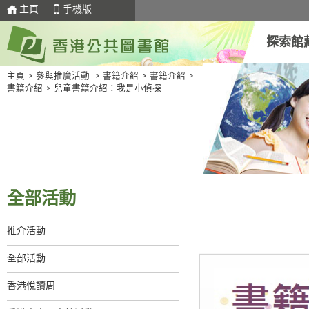
主頁
手機版
探索館
主頁
>
參與推廣活動
>
書籍介紹
>
書籍介紹
>
書籍介紹
>
兒童書籍介紹：我是小偵探
全部活動
推介活動
全部活動
香港悅讀周