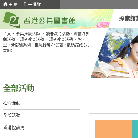
主頁
手機版
探索館
主頁
>
參與推廣活動
>
讀者教育活動 / 圖書館參
觀活動
>
讀者教育活動
>
讀者教育活動
>
智・
型・新體驗系列 - 自助服務 / e閱讀 / 數碼館藏 (兒
童組)
全部活動
推介活動
全部活動
香港悅讀周