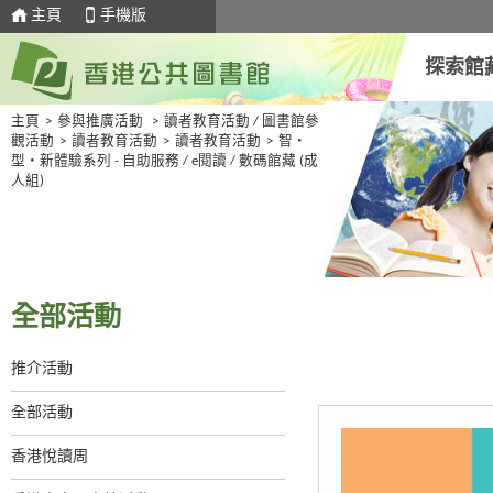
主頁
手機版
探索館
主頁
>
參與推廣活動
>
讀者教育活動 / 圖書館參
觀活動
>
讀者教育活動
>
讀者教育活動
>
智・
型・新體驗系列 - 自助服務 / e閱讀 / 數碼館藏 (成
人組)
全部活動
推介活動
全部活動
香港悅讀周